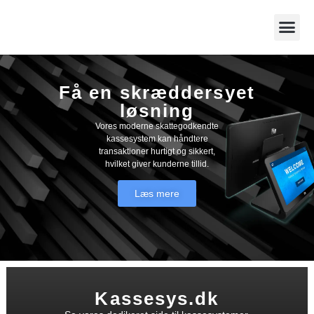
Få en skræddersyet
løsning​
Vores moderne skattegodkendte
kassesystem kan håndtere
transaktioner hurtigt og sikkert,
hvilket giver kunderne tillid.
Læs mere
Kassesys.dk