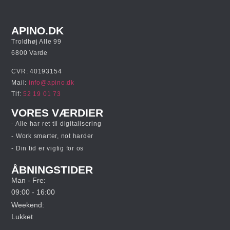
APINO.DK
Troldhøj Alle 99
6800 Varde
CVR: 40193154
Mail:
info@apino.dk
Tlf:
52 19 01 73
VORES VÆRDIER
- Alle har ret til digitalisering
- Work smarter, not harder
- Din tid er vigtig for os
ÅBNINGSTIDER
Man - Fre:
09:00 - 16:00
Weekend:
Lukket